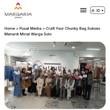
Lewati
ke
ID
EN
konten
Home
>
Pusat Media
>
Craft Your Chunky Bag Sukses
Menarik Minat Warga Solo