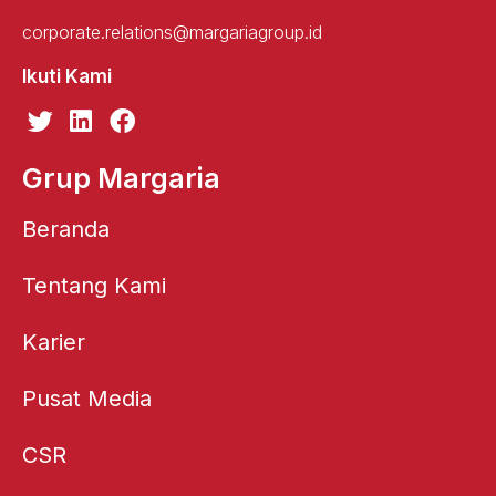
corporate.relations@margariagroup.id
Ikuti Kami
T
L
F
w
i
a
i
n
c
Grup Margaria
t
k
e
t
e
b
Beranda
e
d
o
r
i
o
Tentang Kami
n
k
Karier
Pusat Media
CSR