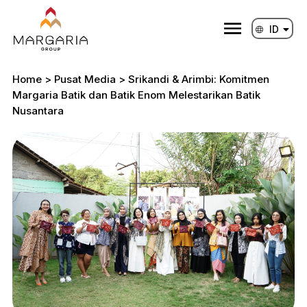
Lewati
ke
ID
EN
konten
Home
>
Pusat Media
>
Srikandi & Arimbi: Komitmen
Margaria Batik dan Batik Enom Melestarikan Batik
Nusantara