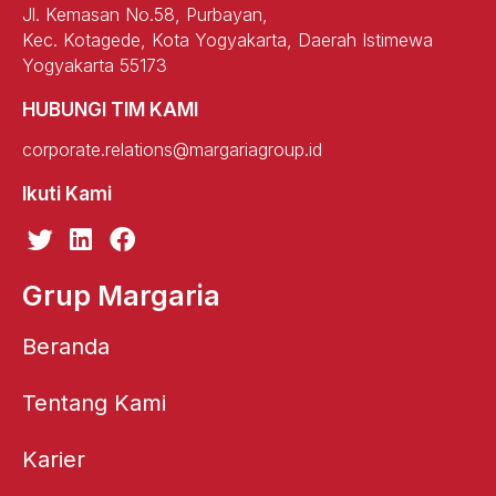
Jl. Kemasan No.58, Purbayan,
Kec. Kotagede, Kota Yogyakarta, Daerah Istimewa
Yogyakarta 55173
HUBUNGI TIM KAMI
corporate.relations@margariagroup.id
Ikuti Kami
T
L
F
w
i
a
i
n
c
Grup Margaria
t
k
e
t
e
b
Beranda
e
d
o
r
i
o
Tentang Kami
n
k
Karier