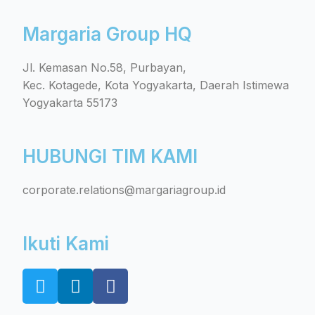
Margaria Group HQ
Jl. Kemasan No.58, Purbayan,
Kec. Kotagede, Kota Yogyakarta, Daerah Istimewa
Yogyakarta 55173
HUBUNGI TIM KAMI
corporate.relations@margariagroup.id
Ikuti Kami
T
L
F
w
i
a
i
n
c