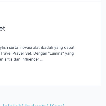
et
ish serta inovasi alat ibadah yang dapat
ravel Prayer Set. Dengan “Lumina” yang
n artis dan influencer …