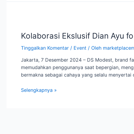
Kolaborasi
Ekslusif
Kolaborasi Ekslusif Dian Ayu f
Dian
Ayu
Tinggalkan Komentar
/
Event
/ Oleh
marketplacem
for
DS
Jakarta, 7 Desember 2024 – DS Modest, brand fas
Modest:
memudahkan penggunanya saat bepergian, mengum
Lumina
bermakna sebagai cahaya yang selalu menyertai d
Travel
Prayer
Selengkapnya »
Set