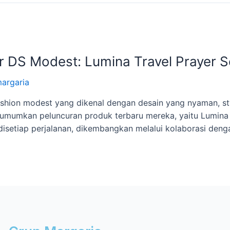
or DS Modest: Lumina Travel Prayer S
argaria
hion modest yang dikenal dengan desain yang nyaman, styl
umkan peluncuran produk terbaru mereka, yaitu Lumina T
isetiap perjalanan, dikembangkan melalui kolaborasi denga