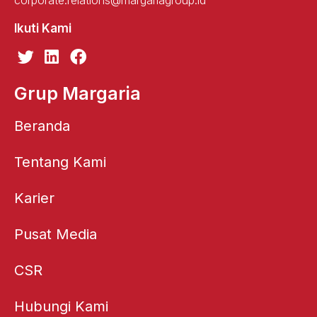
Ikuti Kami
T
L
F
w
i
a
i
n
c
Grup Margaria
t
k
e
t
e
b
Beranda
e
d
o
r
i
o
Tentang Kami
n
k
Karier
Pusat Media
CSR
Hubungi Kami